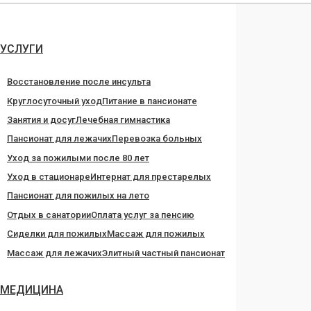
Перейти
к
содержанию
УСЛУГИ
Восстановление после инсульта
Круглосуточный уход
Питание в пансионате
Занятия и досуг
Лечебная гимнастика
Пансионат для лежачих
Перевозка больных
Уход за пожилыми после 80 лет
Уход в стационаре
Интернат для престарелых
Пансионат для пожилых на лето
Отдых в санатории
Оплата услуг за пенсию
Сиделки для пожилых
Массаж для пожилых
Массаж для лежачих
Элитный частный пансионат
МЕДИЦИНА