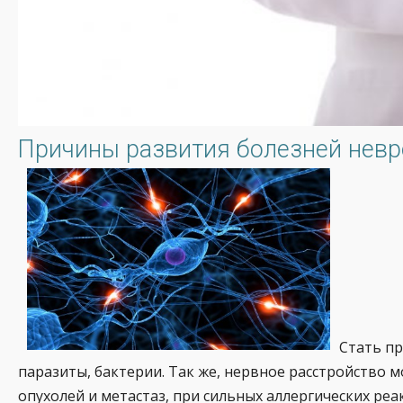
Причины развития болезней невр
Стать пр
паразиты, бактерии. Так же, нервное расстройство м
опухолей и метастаз, при сильных аллергических реа