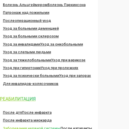
Болезнь Альцгеймером
Болезнь Паркинсона
Патронаж над пожилыми
Послеоперационный уход
Уход за больными деменцией
Уход за больными склерозом
Уход за инвалидами
Уход за онкобольными
Уход за слепыми людьми
Уход за тяжелобольными
Уход при варикозе
Уход при гипертонии
Уход при пролежнях
Уход за психически больными
Уход при запорах
Для инвалидов-колясочников
РЕАБИЛИТАЦИЯ
После дтп
После инфаркта
После инфаркта миокарда
Заболевания нервной системы
После катаракты