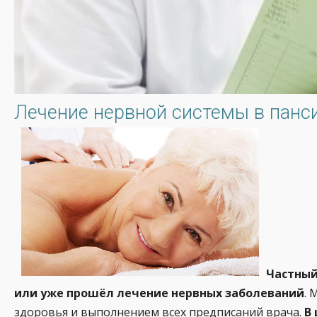
Лечение нервной системы в панс
Частный
или уже прошёл лечение нервных заболеваний
. 
здоровья и выполнением всех предписаний врача.
В