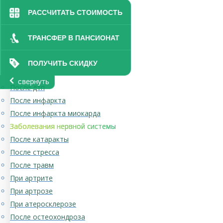
РАССЧИТАТЬ СТОИМОСТЬ
ТРАНСФЕР В ПАНСИОНАТ
ПОЛУЧИТЬ СКИДКУ
свернуть
После дтп
После инфаркта
После инфаркта миокарда
Заболевания нервной системы
После катаракты
После стресса
После травм
При артрите
При артрозе
При атеросклерозе
После остеохондроза