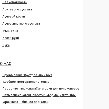
Плечевая кость
Локтевого сустава
Лучевой кости
Лучезапястного сустава
Мыщелка
Кисти руки
Руки
О НАС
Оформление
Обустроенный быт
Удобное месторасположение
Персонал пансионата
Санатории для пенсионеров
Сеть пансионатов
Новости
Информация
Отзывы
Франшиза — бизнес под ключ