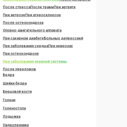
После стресса
После травм
При артрите
При артрозе
При атеросклерозе
После остеохондроза
Опорно-двигательного аппарата
При сахарном диабете
Больных депрессией
При заболевания сердца
При неврозах
При остеохондрозе
При заболевания нервной системы
После переломов
Бедра
Шейки бедра
Берцовой кости
Голени
Голеностопа
Лодыжка
Надколенника