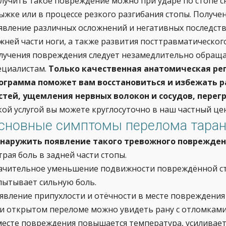
лучить такое повреждение можно при ударе по стопе сн
ыжке или в процессе резкого разгибания стопы. Получе
явление различных осложнений и негативных последст
жней части ноги, а также развития посттравматического
лучения повреждения следует незамедлительно обращ
ециалистам.
Только качественная анатомическая ре
ограмма поможет вам восстановиться и избежать 
стей, ущемления нервных волокон и сосудов, перег
кой услугой вы можете круглосуточно в наш частный це
сновные симптомы перелома таран
наружить появление такого тревожного поврежде
трая боль в задней части стопы.
ачительное уменьшение подвижности повреждённой ст
пытывает сильную боль.
явление припухлости и отёчности в месте повреждения
и открытом переломе можно увидеть рану с отломками
месте повреждения повышается температура, усиливает