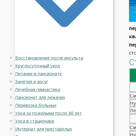
пе
кв
пе
ст
Восстановление после инсульта
С
Круглосуточный уход
Питание в пансионате
Занятия и досуг
Лечебная гимнастика
Са
Пансионат для лежачих
Ну
Перевозка больных
Ле
Уход за пожилыми после 80 лет
Уход в стационаре
Са
Интернат для престарелых
Ну