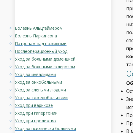
По
пр
по
ни
Болезнь Альцгеймером
по
Болезнь Паркинсона
сп
Патронаж над пожилыми
пр
Послеоперационный уход
ко
Уход за больными деменцией
та
Уход за больными склерозом
О
Уход за инвалидами
Уход за онкобольными
Об
Уход за слепыми людьми
Ос
Уход за тяжелобольными
Зн
Уход при варикозе
ис
Уход при гипертонии
По
Уход при пролежнях
Пр
Уход за психически больными
В 