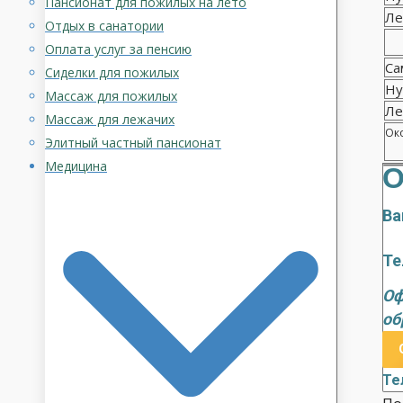
Пансионат для пожилых на лето
Ле
Отдых в санатории
Оплата услуг за пенсию
Са
Сиделки для пожилых
Ну
Массаж для пожилых
Ле
Массаж для лежачих
Око
Элитный частный пансионат
Медицина
О
Ва
Те
Оф
об
Те