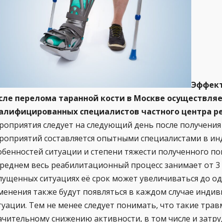
Эффект
сле перелома таранной кости в Москве осуществля
алифицированных специалистов частного центра р
роприятия следует на следующий день после получения
роприятий составляется опытными специалистами в ин
обенностей ситуации и степени тяжести полученного п
среднем весь реабилитационный процесс занимает от 3 
пущенных ситуациях её срок может увеличиваться до о
менения также будут появляться в каждом случае индив
туации. Тем не менее следует понимать, что такие трав
ачительному снижению активности, в том числе и затру