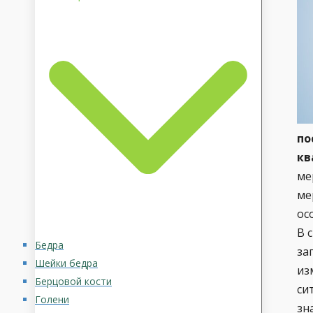
по
кв
ме
ме
ос
В 
Бедра
за
Шейки бедра
из
Берцовой кости
си
Голени
зн