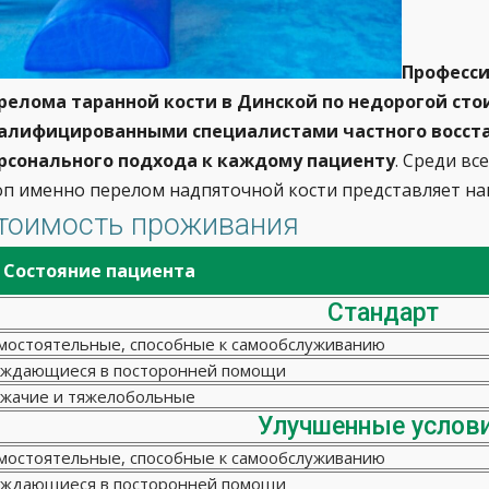
Професси
релома таранной кости в Динской по недорогой ст
алифицированными специалистами частного восст
рсонального подхода к каждому пациенту
. Среди в
оп именно перелом надпяточной кости представляет н
тоимость проживания
Состояние пациента
Стандарт
мостоятельные, способные к самообслуживанию
ждающиеся в посторонней помощи
жачие и тяжелобольные
Улучшенные услов
мостоятельные, способные к самообслуживанию
ждающиеся в посторонней помощи