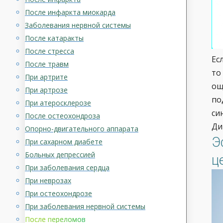
После инфаркта миокарда
Заболевания нервной системы
После катаракты
После стресса
Ес
После травм
то
При артрите
ощ
При артрозе
по
При атеросклерозе
си
После остеохондроза
Ди
Опорно-двигательного аппарата
Э
При сахарном диабете
Больных депрессией
ц
При заболевания сердца
При неврозах
При остеохондрозе
При заболевания нервной системы
После переломов