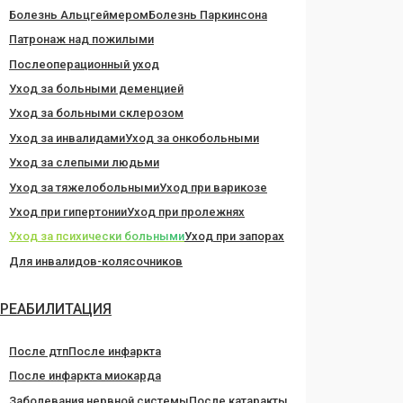
Болезнь Альцгеймером
Болезнь Паркинсона
Патронаж над пожилыми
Послеоперационный уход
Уход за больными деменцией
Уход за больными склерозом
Уход за инвалидами
Уход за онкобольными
Уход за слепыми людьми
Уход за тяжелобольными
Уход при варикозе
Уход при гипертонии
Уход при пролежнях
Уход за психически больными
Уход при запорах
Для инвалидов-колясочников
РЕАБИЛИТАЦИЯ
После дтп
После инфаркта
После инфаркта миокарда
Заболевания нервной системы
После катаракты