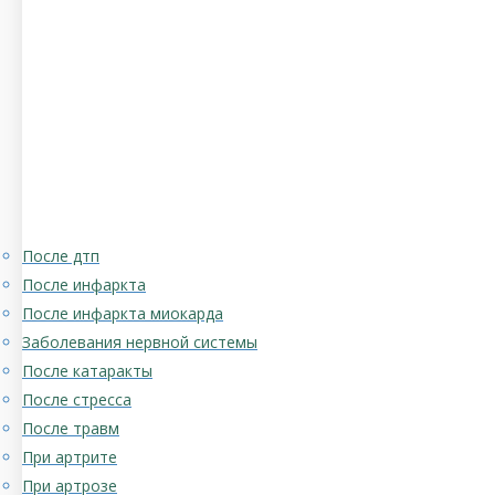
После дтп
После инфаркта
После инфаркта миокарда
Заболевания нервной системы
После катаракты
После стресса
После травм
При артрите
При артрозе