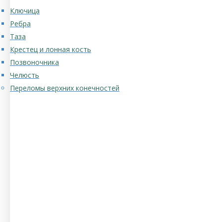
Ключица
Ребра
Таза
Крестец и лонная кость
Позвоночника
Челюсть
Переломы верхних конечностей