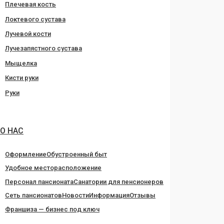
Плечевая кость
Локтевого сустава
Лучевой кости
Лучезапястного сустава
Мыщелка
Кисти руки
Руки
О НАС
Оформление
Обустроенный быт
Удобное месторасположение
Персонал пансионата
Санатории для пенсионеров
Сеть пансионатов
Новости
Информация
Отзывы
Франшиза — бизнес под ключ