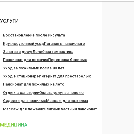
Перейти
к
содержанию
УСЛУГИ
Восстановление после инсульта
Круглосуточный уход
Питание в пансионате
Занятия и досуг
Лечебная гимнастика
Пансионат для лежачих
Перевозка больных
Уход за пожилыми после 80 лет
Уход в стационаре
Интернат для престарелых
Пансионат для пожилых на лето
Отдых в санатории
Оплата услуг за пенсию
Сиделки для пожилых
Массаж для пожилых
Массаж для лежачих
Элитный частный пансионат
МЕДИЦИНА