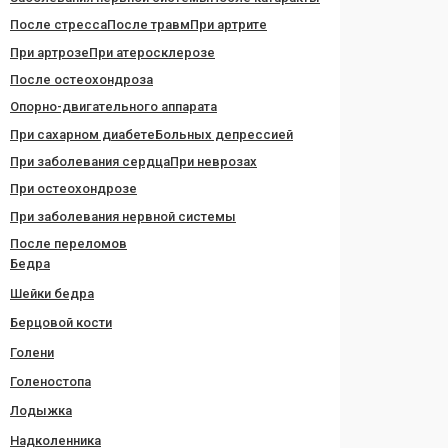
После стресса
После травм
При артрите
При артрозе
При атеросклерозе
После остеохондроза
Опорно-двигательного аппарата
При сахарном диабете
Больных депрессией
При заболевания сердца
При неврозах
При остеохондрозе
При заболевания нервной системы
После переломов
Бедра
Шейки бедра
Берцовой кости
Голени
Голеностопа
Лодыжка
Надколенника