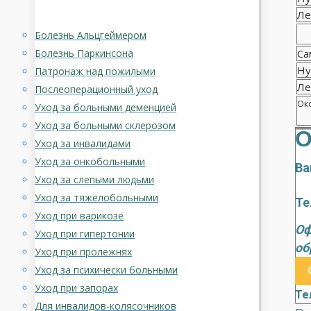
Ле
Болезнь Альцгеймером
Болезнь Паркинсона
Са
Ну
Патронаж над пожилыми
Ле
Послеоперационный уход
Око
Уход за больными деменцией
Уход за больными склерозом
О
Уход за инвалидами
Уход за онкобольными
Ва
Уход за слепыми людьми
Уход за тяжелобольными
Те
Уход при варикозе
Оф
Уход при гипертонии
об
Уход при пролежнях
Уход за психически больными
Уход при запорах
Те
Для инвалидов-колясочников