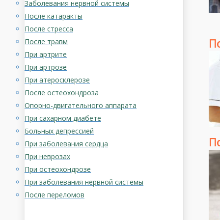
Заболевания нервной системы
После катаракты
После стресса
После травм
П
При артрите
При артрозе
При атеросклерозе
После остеохондроза
Опорно-двигательного аппарата
При сахарном диабете
Больных депрессией
П
При заболевания сердца
При неврозах
При остеохондрозе
При заболевания нервной системы
После переломов