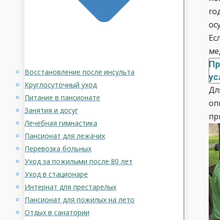
го
ос
Ес
ме
Пр
Восстановление после инсульта
ус
Круглосуточный уход
Дл
Питание в пансионате
оп
Занятия и досуг
пр
Лечебная гимнастика
Пансионат для лежачих
Перевозка больных
Уход за пожилыми после 80 лет
Уход в стационаре
Интернат для престарелых
Пансионат для пожилых на лето
Отдых в санатории