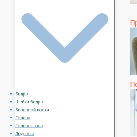
П
П
Бедра
Шейки бедра
Берцовой кости
Голени
Голеностопа
Лодыжка