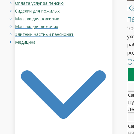
Оплата услуг за пенсию
К
Сиделки для пожилых
п
Массаж для пожилых
Массаж для лежачих
Ча
Элитный частный пансионат
ух
Медицина
ра
ро
С
Са
Ну
Ле
Са
Ну