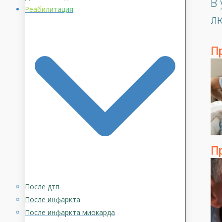
В
Реабилитация
л
П
П
После дтп
После инфаркта
После инфаркта миокарда