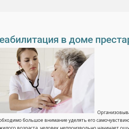
еабилитация в доме прест
Организовыва
обходимо большое внимание уделять его самочувствию 
жилого возраста, человек непроизвольно начинает ощу