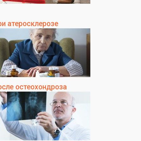
ри атеросклерозе
осле остеохондроза