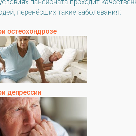
 условиях пансионата проходит качествен
юдей, перенёсших такие заболевания:
ри остеохондрозе
ри депрессии