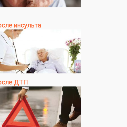
осле инсульта
осле ДТП