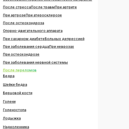
После стресса
После травм
При артрите
При артрозе
При атеросклерозе
После остеохондроза
Опорно-двигательного аппарата
При сахарном диабете
Больных депрессией
При заболевания сердца
При неврозах
При остеохондрозе
При заболевания нервной системы
После переломов
Бедра
Шейки бедра
Берцовой кости
Голени
Голеностопа
Лодыжка
Надколенника