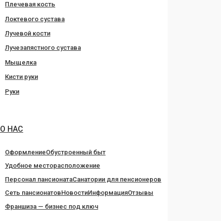
Плечевая кость
Локтевого сустава
Лучевой кости
Лучезапястного сустава
Мыщелка
Кисти руки
Руки
О НАС
Оформление
Обустроенный быт
Удобное месторасположение
Персонал пансионата
Санатории для пенсионеров
Сеть пансионатов
Новости
Информация
Отзывы
Франшиза — бизнес под ключ