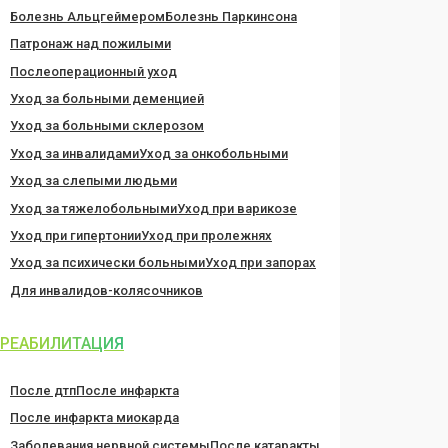
Болезнь Альцгеймером
Болезнь Паркинсона
Патронаж над пожилыми
Послеоперационный уход
Уход за больными деменцией
Уход за больными склерозом
Уход за инвалидами
Уход за онкобольными
Уход за слепыми людьми
Уход за тяжелобольными
Уход при варикозе
Уход при гипертонии
Уход при пролежнях
Уход за психически больными
Уход при запорах
Для инвалидов-колясочников
РЕАБИЛИТАЦИЯ
После дтп
После инфаркта
После инфаркта миокарда
Заболевания нервной системы
После катаракты