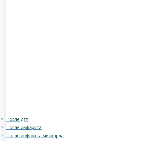
После дтп
После инфаркта
После инфаркта миокарда