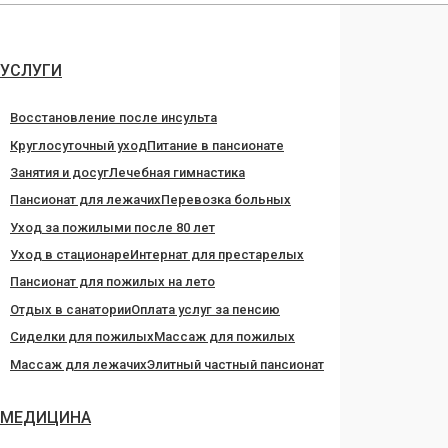
Перейти
к
содержанию
УСЛУГИ
Восстановление после инсульта
Круглосуточный уход
Питание в пансионате
Занятия и досуг
Лечебная гимнастика
Пансионат для лежачих
Перевозка больных
Уход за пожилыми после 80 лет
Уход в стационаре
Интернат для престарелых
Пансионат для пожилых на лето
Отдых в санатории
Оплата услуг за пенсию
Сиделки для пожилых
Массаж для пожилых
Массаж для лежачих
Элитный частный пансионат
МЕДИЦИНА