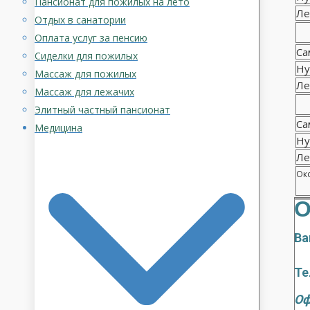
Пансионат для пожилых на лето
Ле
Отдых в санатории
Оплата услуг за пенсию
Са
Сиделки для пожилых
Ну
Массаж для пожилых
Ле
Массаж для лежачих
Элитный частный пансионат
Са
Медицина
Ну
Ле
Око
О
Ва
Те
Оф