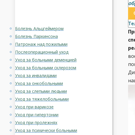
об
Те
Болезнь Альцгеймером
Пр
Болезнь Паркинсона
сп
Патронаж над пожилыми
ре
Послеоперационный уход
во
Уход за больными деменцией
по
Уход за больными склерозом
Ди
Уход за инвалидами
на
Уход за онкобольными
Уход за слепыми людьми
Уход за тяжелобольными
Уход при варикозе
Уход при гипертонии
Уход при пролежнях
Уход за психически больными