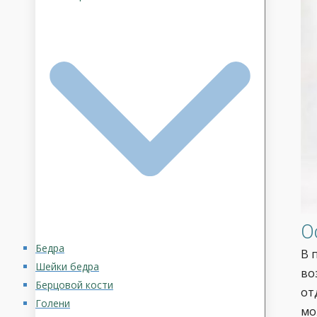
О
Бедра
В 
Шейки бедра
во
Берцовой кости
от
Голени
мо