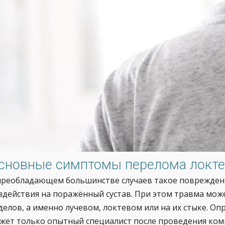
сновные симптомы перелома локте
преобладающем большинстве случаев такое повреждени
здействия на поражённый сустав. При этом травма мож
делов, а именно лучевом, локтевом или на их стыке. О
жет только опытный специалист после проведения ком