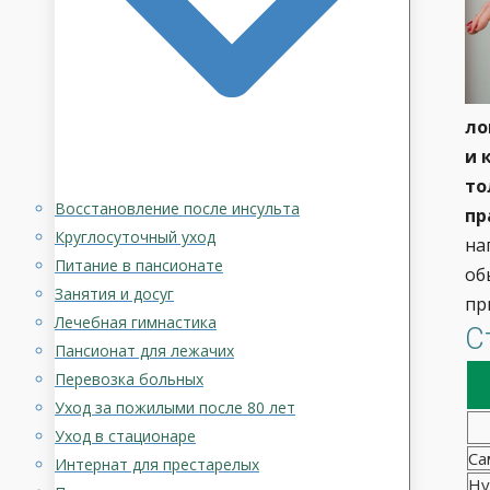
ло
и 
то
Восстановление после инсульта
пр
Круглосуточный уход
на
Питание в пансионате
об
Занятия и досуг
пр
Лечебная гимнастика
С
Пансионат для лежачих
Перевозка больных
Уход за пожилыми после 80 лет
Уход в стационаре
Са
Интернат для престарелых
Ну