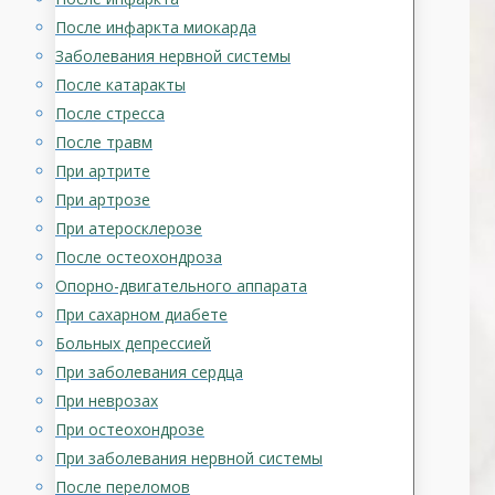
После инфаркта миокарда
Заболевания нервной системы
После катаракты
После стресса
После травм
При артрите
При артрозе
При атеросклерозе
После остеохондроза
Опорно-двигательного аппарата
При сахарном диабете
Больных депрессией
При заболевания сердца
При неврозах
При остеохондрозе
При заболевания нервной системы
После переломов