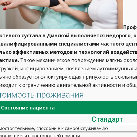
Проф
ктевого сустава в Динской выполняется недорого,
квалифицированными специалистами частного цен
лько эффективных методов и технологий воздейств
актике.
Такое механическое повреждение мягких около
грузкой, инфицированием, появлением аутоиммунных и
ычно образуется флюктуирующая припухлость с сильн
иводит к ограничению двигательной активности и общ
тоимость проживания
Состояние пациента
Стандарт
мостоятельные, способные к самообслуживанию
ждающиеся в посторонней помощи