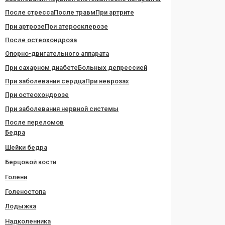
После стресса
После травм
При артрите
При артрозе
При атеросклерозе
После остеохондроза
Опорно-двигательного аппарата
При сахарном диабете
Больных депрессией
При заболевания сердца
При неврозах
При остеохондрозе
При заболевания нервной системы
После переломов
Бедра
Шейки бедра
Берцовой кости
Голени
Голеностопа
Лодыжка
Надколенника