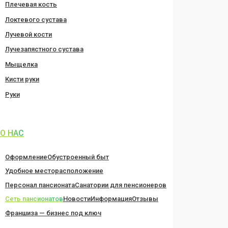
Плечевая кость
Локтевого сустава
Лучевой кости
Лучезапястного сустава
Мыщелка
Кисти руки
Руки
О НАС
Оформление
Обустроенный быт
Удобное месторасположение
Персонал пансионата
Санатории для пенсионеров
Сеть пансионатов
Новости
Информация
Отзывы
Франшиза — бизнес под ключ