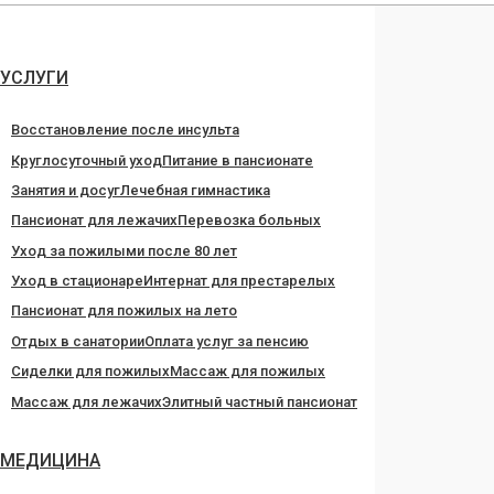
Перейти
к
содержанию
УСЛУГИ
Восстановление после инсульта
Круглосуточный уход
Питание в пансионате
Занятия и досуг
Лечебная гимнастика
Пансионат для лежачих
Перевозка больных
Уход за пожилыми после 80 лет
Уход в стационаре
Интернат для престарелых
Пансионат для пожилых на лето
Отдых в санатории
Оплата услуг за пенсию
Сиделки для пожилых
Массаж для пожилых
Массаж для лежачих
Элитный частный пансионат
МЕДИЦИНА