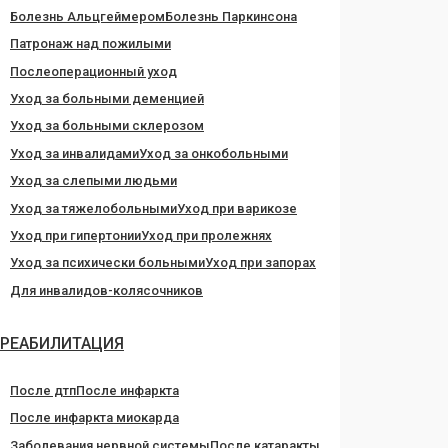
Болезнь Альцгеймером
Болезнь Паркинсона
Патронаж над пожилыми
Послеоперационный уход
Уход за больными деменцией
Уход за больными склерозом
Уход за инвалидами
Уход за онкобольными
Уход за слепыми людьми
Уход за тяжелобольными
Уход при варикозе
Уход при гипертонии
Уход при пролежнях
Уход за психически больными
Уход при запорах
Для инвалидов-колясочников
РЕАБИЛИТАЦИЯ
После дтп
После инфаркта
После инфаркта миокарда
Заболевания нервной системы
После катаракты