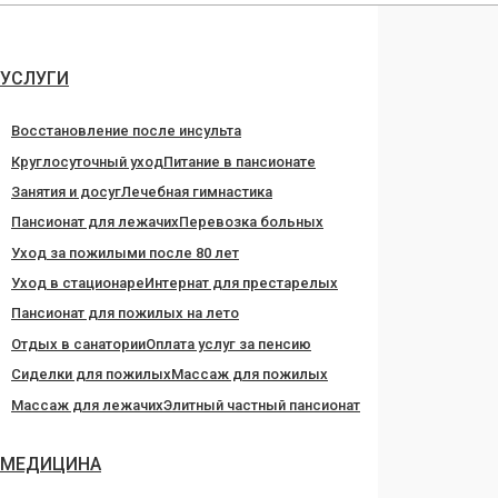
Перейти
к
содержанию
УСЛУГИ
Восстановление после инсульта
Круглосуточный уход
Питание в пансионате
Занятия и досуг
Лечебная гимнастика
Пансионат для лежачих
Перевозка больных
Уход за пожилыми после 80 лет
Уход в стационаре
Интернат для престарелых
Пансионат для пожилых на лето
Отдых в санатории
Оплата услуг за пенсию
Сиделки для пожилых
Массаж для пожилых
Массаж для лежачих
Элитный частный пансионат
МЕДИЦИНА