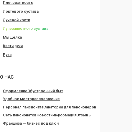
Плечевая кость
Локтевого сустава
Лучевой кости
Лучезапястного сустава
Мыщелка
Кисти руки
Руки
О НАС
Оформление
Обустроенный быт
Удобное месторасположение
Персонал пансионата
Санатории для пенсионеров
Сеть пансионатов
Новости
Информация
Отзывы
Франшиза — бизнес под ключ