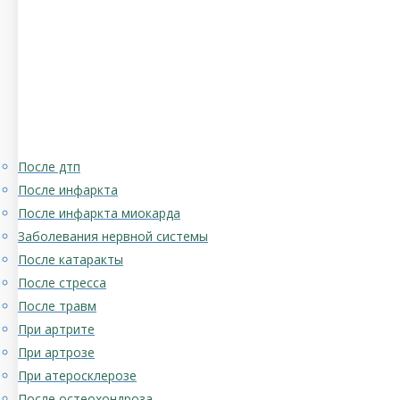
После дтп
После инфаркта
После инфаркта миокарда
Заболевания нервной системы
После катаракты
После стресса
После травм
При артрите
При артрозе
При атеросклерозе
После остеохондроза