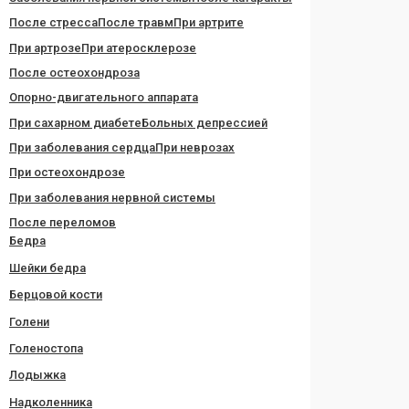
После стресса
После травм
При артрите
При артрозе
При атеросклерозе
После остеохондроза
Опорно-двигательного аппарата
При сахарном диабете
Больных депрессией
При заболевания сердца
При неврозах
При остеохондрозе
При заболевания нервной системы
После переломов
Бедра
Шейки бедра
Берцовой кости
Голени
Голеностопа
Лодыжка
Надколенника