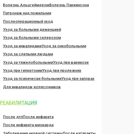
Болезнь Альцгеймером
Болезнь Паркинсона
Патронаж над пожилыми
Послеоперационный уход
Уход за больными деменцией
Уход за больными склерозом
Уход за инвалидами
Уход за онкобольными
Уход за слепыми людьми
Уход за тяжелобольными
Уход при варикозе
Уход при гипертонии
Уход при пролежнях
Уход за психически больными
Уход при запорах
Для инвалидов-колясочников
РЕАБИЛИТАЦИЯ
После дтп
После инфаркта
После инфаркта миокарда
Заболевания нервной системы
После катаракты