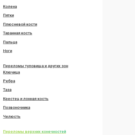
Колена
Пятки
Плюсневой кости
Таранная кость
Пальца
Ноги
Переломы туловища и других зон
Ключица
Ребра
Таза
Крестец и лонная кость
Позвоночника
Челюсть
Переломы верхних конечностей