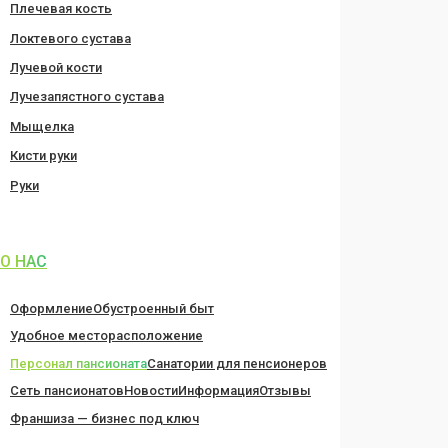
Плечевая кость
Локтевого сустава
Лучевой кости
Лучезапястного сустава
Мыщелка
Кисти руки
Руки
О НАС
Оформление
Обустроенный быт
Удобное месторасположение
Персонал пансионата
Санатории для пенсионеров
Сеть пансионатов
Новости
Информация
Отзывы
Франшиза — бизнес под ключ