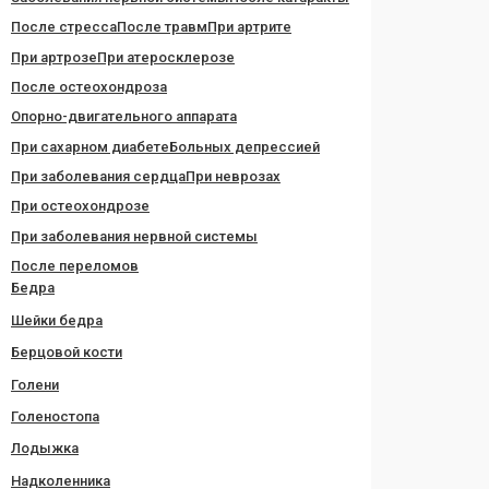
После стресса
После травм
При артрите
При артрозе
При атеросклерозе
После остеохондроза
Опорно-двигательного аппарата
При сахарном диабете
Больных депрессией
При заболевания сердца
При неврозах
При остеохондрозе
При заболевания нервной системы
После переломов
Бедра
Шейки бедра
Берцовой кости
Голени
Голеностопа
Лодыжка
Надколенника