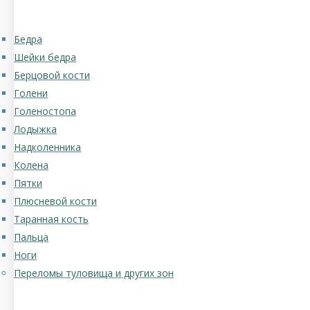
Бедра
Шейки бедра
Берцовой кости
Голени
Голеностопа
Лодыжка
Надколенника
Колена
Пятки
Плюсневой кости
Таранная кость
Пальца
Ноги
Переломы туловища и других зон