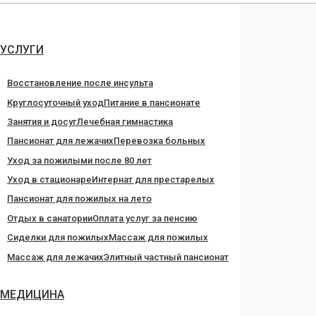
Перейти
к
содержанию
УСЛУГИ
Восстановление после инсульта
Круглосуточный уход
Питание в пансионате
Занятия и досуг
Лечебная гимнастика
Пансионат для лежачих
Перевозка больных
Уход за пожилыми после 80 лет
Уход в стационаре
Интернат для престарелых
Пансионат для пожилых на лето
Отдых в санатории
Оплата услуг за пенсию
Сиделки для пожилых
Массаж для пожилых
Массаж для лежачих
Элитный частный пансионат
МЕДИЦИНА