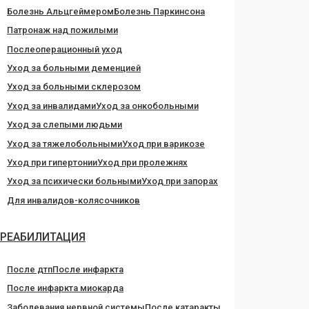
Болезнь Альцгеймером
Болезнь Паркинсона
Патронаж над пожилыми
Послеоперационный уход
Уход за больными деменцией
Уход за больными склерозом
Уход за инвалидами
Уход за онкобольными
Уход за слепыми людьми
Уход за тяжелобольными
Уход при варикозе
Уход при гипертонии
Уход при пролежнях
Уход за психически больными
Уход при запорах
Для инвалидов-колясочников
РЕАБИЛИТАЦИЯ
После дтп
После инфаркта
После инфаркта миокарда
Заболевания нервной системы
После катаракты